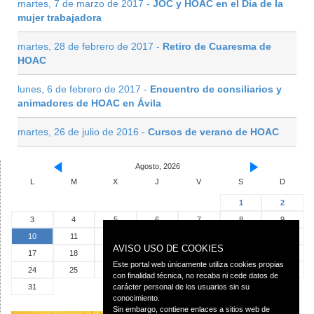
martes, 7 de marzo de 2017 -
JOC y HOAC en el Día de la
mujer trabajadora
martes, 28 de febrero de 2017 -
Retiro de Cuaresma de
HOAC
lunes, 6 de febrero de 2017 -
Encuentro de consiliarios y
animadores de HOAC en Ávila
martes, 26 de julio de 2016 -
Cursos de verano de HOAC
Agosto, 2026
L
M
X
J
V
S
D
1
2
3
4
5
6
7
8
9
10
11
12
13
14
15
16
AVISO USO DE COOKIES
17
18
19
20
21
22
23
Este portal web únicamente utiliza cookies propias
24
25
26
27
28
29
30
con finalidad técnica, no recaba ni cede datos de
31
carácter personal de los usuarios sin su
conocimiento.
Sin embargo, contiene enlaces a sitios web de