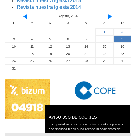
Revista nuestra Iglesia 2015
Revista nuestra Iglesia 2014
Agosto, 2026
L
M
X
J
V
S
D
1
2
3
4
5
6
7
8
9
10
11
12
13
14
15
16
17
18
19
20
21
22
23
24
25
26
27
28
29
30
31
AVISO USO DE COOKIES
Este portal web únicamente utiliza cookies propias
con finalidad técnica, no recaba ni cede datos de
carácter personal de los usuarios sin su