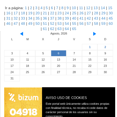
Ir a página:
1
|
2
|
3
|
4
|
5
|
6
|
7
|
8
|
9
|
10
|
11
|
12
|
13
|
14
|
15
|
16
|
17
|
18
|
19
|
20
|
21
|
22
|
23
|
24
|
25
|
26
|
27
|
28
|
29
|
30
|
31
|
32
|
33
|
34
|
35
|
36
|
37
|
38
|
39
|
40
|
41
|
42
|
43
|
44
|
45
|
46
|
47
|
48
|
49
|
50
|
51
|
52
|
53
|
54
|
55
|
56
|
57
|
58
|
59
|
60
|
61
|
62
|
63
|
64
|
65
Agosto, 2026
L
M
X
J
V
S
D
1
2
3
4
5
6
7
8
9
10
11
12
13
14
15
16
17
18
19
20
21
22
23
24
25
26
27
28
29
30
31
AVISO USO DE COOKIES
Este portal web únicamente utiliza cookies propias
con finalidad técnica, no recaba ni cede datos de
carácter personal de los usuarios sin su
conocimiento.