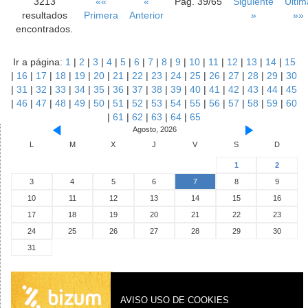
3213
««
«
Pag. 39/65
Siguiente
Últim
resultados
Primera
Anterior
»
»»
encontrados.
Ir a página:
1
|
2
|
3
|
4
|
5
|
6
|
7
|
8
|
9
|
10
|
11
|
12
|
13
|
14
|
15
|
16
|
17
|
18
|
19
|
20
|
21
|
22
|
23
|
24
|
25
|
26
|
27
|
28
|
29
|
30
|
31
|
32
|
33
|
34
|
35
|
36
|
37
|
38
|
39
|
40
|
41
|
42
|
43
|
44
|
45
|
46
|
47
|
48
|
49
|
50
|
51
|
52
|
53
|
54
|
55
|
56
|
57
|
58
|
59
|
60
|
61
|
62
|
63
|
64
|
65
Agosto, 2026
L
M
X
J
V
S
D
1
2
3
4
5
6
7
8
9
10
11
12
13
14
15
16
17
18
19
20
21
22
23
24
25
26
27
28
29
30
31
AVISO USO DE COOKIES