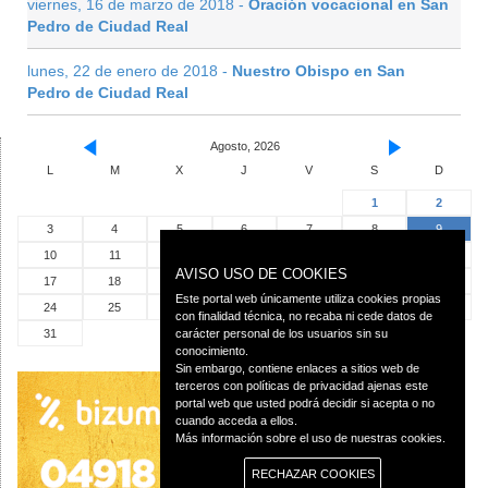
viernes, 16 de marzo de 2018 -
Oración vocacional en San
Pedro de Ciudad Real
lunes, 22 de enero de 2018 -
Nuestro Obispo en San
Pedro de Ciudad Real
Agosto, 2026
L
M
X
J
V
S
D
1
2
3
4
5
6
7
8
9
10
11
12
13
14
15
16
AVISO USO DE COOKIES
17
18
19
20
21
22
23
Este portal web únicamente utiliza cookies propias
24
25
26
27
28
29
30
con finalidad técnica, no recaba ni cede datos de
31
carácter personal de los usuarios sin su
conocimiento.
Sin embargo, contiene enlaces a sitios web de
terceros con políticas de privacidad ajenas este
portal web que usted podrá decidir si acepta o no
cuando acceda a ellos.
Más información sobre el uso de nuestras cookies.
RECHAZAR COOKIES