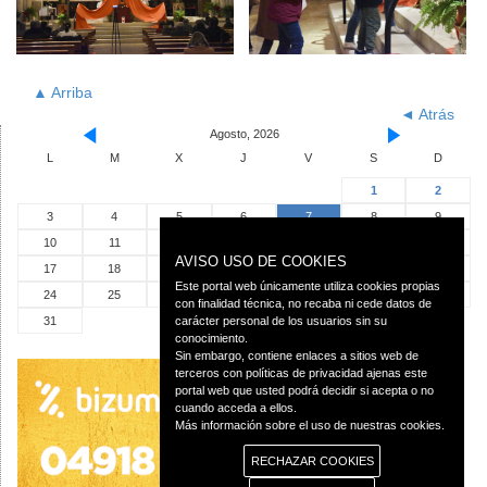
▲ Arriba
◄ Atrás
Agosto, 2026
L
M
X
J
V
S
D
1
2
3
4
5
6
7
8
9
10
11
12
13
14
15
16
AVISO USO DE COOKIES
17
18
19
20
21
22
23
Este portal web únicamente utiliza cookies propias
24
25
26
27
28
29
30
con finalidad técnica, no recaba ni cede datos de
carácter personal de los usuarios sin su
31
conocimiento.
Sin embargo, contiene enlaces a sitios web de
terceros con políticas de privacidad ajenas este
portal web que usted podrá decidir si acepta o no
cuando acceda a ellos.
Más información sobre el uso de nuestras cookies.
RECHAZAR COOKIES