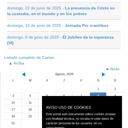
domingo, 22 de junio de 2025 -
La presencia de Cristo en
la custodia, en el mundo y en los pobres
domingo, 15 de junio de 2025 -
Jornada Pro orantibus
domingo, 8 de junio de 2025 -
El Jubileo de la esperanza
(VI)
Listado completo de Cartas
▲ Arriba
◄ Atrás
Agosto, 2026
L
M
X
J
V
S
D
1
2
3
4
5
6
7
8
9
10
11
12
13
14
15
16
AVISO USO DE COOKIES
17
18
19
20
21
22
23
Este portal web únicamente utiliza cookies propias
24
25
26
27
28
29
30
con finalidad técnica, no recaba ni cede datos de
31
carácter personal de los usuarios sin su
conocimiento.