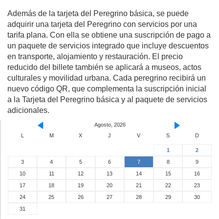
Además de la tarjeta del Peregrino básica, se puede
adquirir una tarjeta del Peregrino con servicios por una
tarifa plana. Con ella se obtiene una suscripción de pago a
un paquete de servicios integrado que incluye descuentos
en transporte, alojamiento y restauración. El precio
reducido del billete también se aplicará a museos, actos
culturales y movilidad urbana. Cada peregrino recibirá un
nuevo código QR, que complementa la suscripción inicial
a la Tarjeta del Peregrino básica y al paquete de servicios
adicionales.
Agosto, 2026
L
M
X
J
V
S
D
1
2
3
4
5
6
7
8
9
10
11
12
13
14
15
16
17
18
19
20
21
22
23
24
25
26
27
28
29
30
31