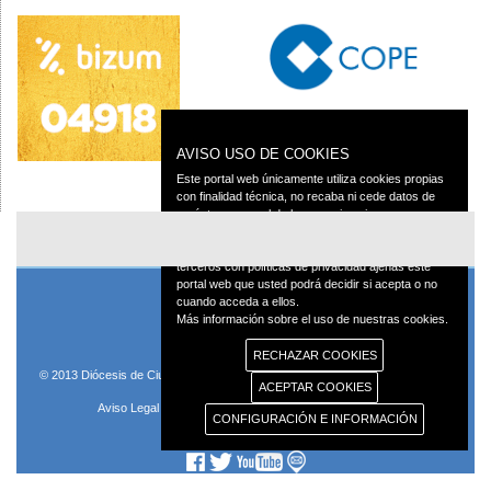
AVISO USO DE COOKIES
Este portal web únicamente utiliza cookies propias
con finalidad técnica, no recaba ni cede datos de
carácter personal de los usuarios sin su
conocimiento.
Sin embargo, contiene enlaces a sitios web de
terceros con políticas de privacidad ajenas este
portal web que usted podrá decidir si acepta o no
cuando acceda a ellos.
Más información sobre el uso de nuestras cookies.
RECHAZAR COOKIES
© 2013 Diócesis de Ciudad Real C/Caballeros 5, 13001 Ciudad Real - Tlf.:926
ACEPTAR COOKIES
250 25 0 - Fax.: 926 251 258
Aviso Legal
Política de Privacidad
Política de Cookies
CONFIGURACIÓN E INFORMACIÓN