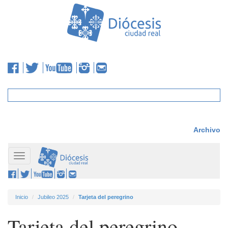
Archivo
Toggle
navigation
Inicio
Jubileo 2025
Tarjeta del peregrino
Tarjeta del peregrino