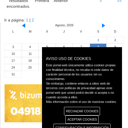
resultados
Primera
Anterior
»
»»
encontrados.
Ir a página:
1
|
2
Agosto, 2026
L
M
X
J
V
S
D
1
2
3
4
5
6
7
8
9
10
11
12
13
14
15
16
AVISO USO DE COOKIES
17
18
19
20
21
22
23
Este portal web únicamente utiliza cookies propias
24
25
26
27
28
29
30
con finalidad técnica, no recaba ni cede datos de
31
carácter personal de los usuarios sin su
conocimiento.
Sin embargo, contiene enlaces a sitios web de
terceros con políticas de privacidad ajenas este
portal web que usted podrá decidir si acepta o no
cuando acceda a ellos.
Más información sobre el uso de nuestras cookies.
RECHAZAR COOKIES
ACEPTAR COOKIES
CONFIGURACIÓN E INFORMACIÓN