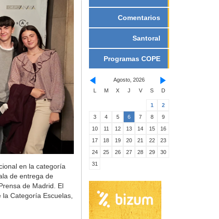
Comentarios
Santoral
Programas COPE
Agosto, 2026
L
M
X
J
V
S
D
1
2
3
4
5
6
7
8
9
10
11
12
13
14
15
16
17
18
19
20
21
22
23
24
25
26
27
28
29
30
31
ional en la categoría
ala de entrega de
Prensa de Madrid. El
e la Categoría Escuelas,