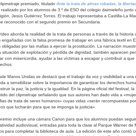
clipmetraje premiado, titulado
Ante la trata de almas robadas, la liberta
 realizado por los alumnos de 3.º de ESO del colegio daimieleño junto 
igión, Jesús Gutiérrez Torres. El trabajo representaba a Castilla-La Ma
ue reconocido con el segundo premio en Secundaria.
vídeo aborda la realidad de la trata de personas a través de la histori
 engañadas con la falsa promesa de trabajar en una fábrica textil en Es
 obligadas por las mafias a ejercer la prostitución. La narración mues
 situación de explotación y pérdida de dignidad, también aparecen p
ar con misericordia, ayudar a las víctimas a escapar y contribuir a qu
echos.
de Manos Unidas se destacó que el trabajo da voz y visibilidad a una 
da a sensibilizar sobre la importancia de garantizar los derechos hu
struir la paz, la justicia y la igualdad. En la página oficial del festival,
tido del clipmetraje señalando que sus autores han dado vida a «muj
ias de trata de seres humanos» cuyas vidas «serán recompuestas por l
os que lucharán para que se imponga la justicia».
premio incluye una cámara Canon para que los alumnos puedan seguir
atividad audiovisual, entradas para toda la clase al Parque Warner de 
ros para completar la biblioteca de aula. La edición de este año contó