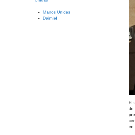
Manos Unidas
Daimiel
El 
de 
pre
cer
en 