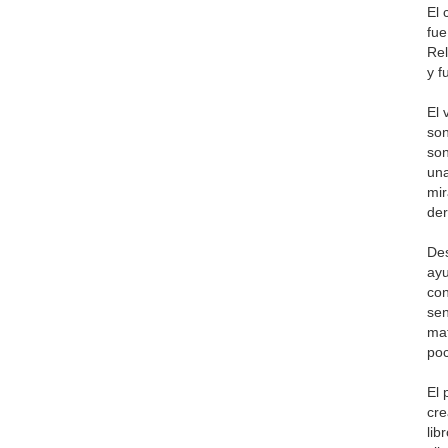
El 
fue
Rel
y f
El 
son
son
una
mir
der
Des
ayu
con
sen
maf
poc
El 
cre
lib