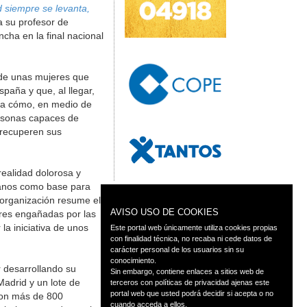
d siempre se levanta,
a su profesor de
ncha en la final nacional
a de unas mujeres que
paña y que, al llegar,
tra cómo, en medio de
ersonas capaces de
e recuperen sus
realidad dolorosa y
manos como base para
 la organización resume el
AVISO USO DE COOKIES
eres engañadas por las
a iniciativa de unos
Este portal web únicamente utiliza cookies propias
con finalidad técnica, no recaba ni cede datos de
carácter personal de los usuarios sin su
conocimiento.
 desarrollando su
Sin embargo, contiene enlaces a sitios web de
Madrid y un lote de
terceros con políticas de privacidad ajenas este
portal web que usted podrá decidir si acepta o no
 con más de 800
cuando acceda a ellos.