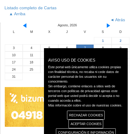
Listado completo de Cartas
▲ Arriba
◄ Atrás
Agosto, 2026
L
M
X
J
V
S
D
1
2
3
4
5
6
7
8
9
10
11
12
13
14
15
16
AVISO USO DE COOKIES
17
18
19
20
21
22
23
Este portal web únicamente utiliza cookies propias
24
25
26
27
28
29
30
con finalidad técnica, no recaba ni cede datos de
31
carácter personal de los usuarios sin su
conocimiento.
Sin embargo, contiene enlaces a sitios web de
terceros con políticas de privacidad ajenas este
portal web que usted podrá decidir si acepta o no
cuando acceda a ellos.
Más información sobre el uso de nuestras cookies.
RECHAZAR COOKIES
ACEPTAR COOKIES
CONFIGURACIÓN E INFORMACIÓN