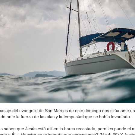
pasaje del evangelio de San Marcos de este domingo nos sitúa ante un
do ante la fuerza de las olas y la tempestad que se había levantado.
os saben que Jesús está allí en la barca recostado, pero les puede el 
tarle a Él: ¿Maestro no te importa que perezcamos? (Mc 4, 39) Y Jesús