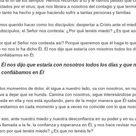
ta el fin de los tiempos. Hemos recurrido a Él y le hemos pedido que 
ctados por el virus, que nos librara a nosotros del contagio y que ter
 tanto ha hecho y sigue haciendo sufrir a tantas personas y familias.
os querido hacer como los discípulos: despertar a Cristo ante el mie
 discípulos, el Señor nos contesta: ¿Por qué tenéis miedo? ¿Es que aú
r qué el Señor nos contesta así? Porque queremos que él haga lo que
 no nos lo ha dicho Él. El nos dijo que estaría con nosotros todos los 
confiábamos en Él.
Él nos dijo que estaría con nosotros todos los días y que 
confiábamos en Él
los momentos de dolor, él sigue a nuestro lado, va con nosotros, en n
va a dejar que se hunda. Camina con nosotros, sigue interesándose po
ede en ella y nos está ayudando, pero de la mejor manera que Él sabe
esitamos en cada momento y que a veces no coincide con lo que noso
 eso, ante nuestro miedo y nuestra desconfianza en su poder y en su
 llamada a la fe, la confianza y esperanza en Él, y nos hace revisar nu
ro por qué tenéis miedo? ¿Es que no tenéis fe?