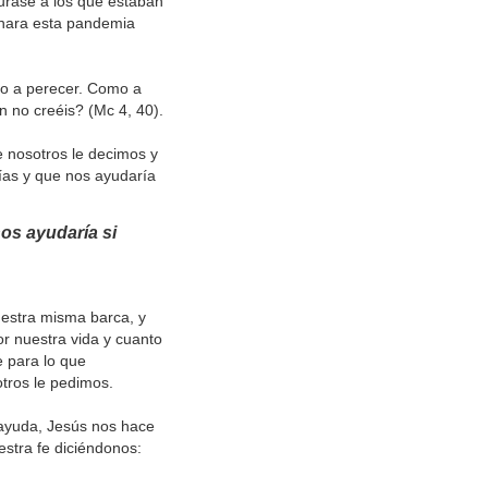
curase a los que estaban
minara esta pandemia
do a perecer. Como a
n no creéis? (Mc 4, 40).
 nosotros le decimos y
días y que nos ayudaría
nos ayudaría si
uestra misma barca, y
r nuestra vida y cuanto
 para lo que
tros le pedimos.
 ayuda, Jesús nos hace
estra fe diciéndonos: