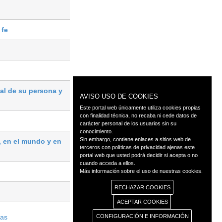
 fe
al de su persona y
AVISO USO DE COOKIES
Este portal web únicamente utiliza cookies propias
con finalidad técnica, no recaba ni cede datos de
carácter personal de los usuarios sin su
conocimiento.
Sin embargo, contiene enlaces a sitios web de
, en el mundo y en
terceros con políticas de privacidad ajenas este
portal web que usted podrá decidir si acepta o no
cuando acceda a ellos.
Más información sobre el uso de nuestras cookies.
RECHAZAR COOKIES
ACEPTAR COOKIES
tas
CONFIGURACIÓN E INFORMACIÓN