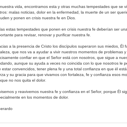
nuestra vida, encontramos esta y otras muchas tempestades que se v
tros: malas noticias, dolor en la enfermedad, la muerte de un ser queri
uden y ponen en crisis nuestra fe en Dios.
as estas tempestades que ponen en crisis nuestra fe deberían ser un
ortante para revisar, renovar y purificar nuestra fe.
cias a la presencia de Cristo los discípulos superaron sus miedos, Él f
taleza, que nos va a ayudar a vivir nuestros momentos de problemas y 
cisamente confiar en que el Señor está con nosotros, que sigue a nues
dando, aunque su ayuda a veces no coincida con lo que nosotros le 
 estar convencidos, tener plena fe y una total confianza en que él est
rza y su gracia para que vivamos con fortaleza, fe y confianza esos m
que no nos quita el dolor.
isemos y reavivemos nuestra fe y confianza en el Señor, porque Él sig
ecialmente en los momentos de dolor.
Gerardo