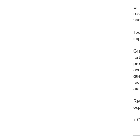
En 
ros
sac
Tod
imp
Gra
for
pre
ayu
que
fue
aun
Rev
esp
+ 