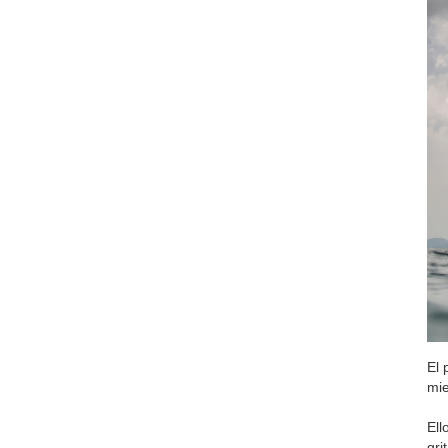
El 
mie
Ell
gri