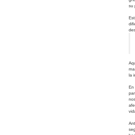
su 
Est
dif
des
Aqu
mar
la 
En 
pan
nos
afe
vid
Ant
seg