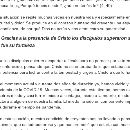
poca fe: «¿Por qué tenéis miedo?, ¿aún no tenéis fe? (4, 40).
a situación se repite muchas veces en nuestra vida y especialmente 
icultad y dolor. Se produce en el corazón humano del creyente una espe
confianza, de por qué Dios no actúa y nos demuestra su paternidad.
Gracias a la presencia de Cristo los discípulos superaron 
fue su fortaleza
ellos discípulos quieren despertar a Jesús para no perecer por la torm
 enfurecido, pensando que Cristo no se enteraba de lo que estaba suc
impotencia para luchar contra la tempestad y urgen a Cristo a que lo h
el momento actual y durante dos años de duración ya, hemos vivido y 
demia de la COVID-19. Muchas veces, durante este tiempo, hemos e
otros miedo y casi terror: miedo al contagio, miedo a la muerte, miedo
ctara a alguien de nuestra familia. El miedo ha sido un componente im
a durante el tiempo de pandemia.
e esta situación, nuestra condición de creyentes nos ha llevado a pens
uimos, que es todopoderoso y que nos prometió que estaría con nosot