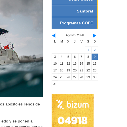
Santoral
Programas COPE
Agosto, 2026
L
M
X
J
V
S
D
1
2
3
4
5
6
7
8
9
10
11
12
13
14
15
16
17
18
19
20
21
22
23
24
25
26
27
28
29
30
31
os apóstoles llenos de
miedo y se ponen a
 tiene que recriminarles