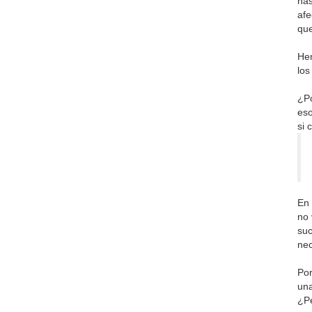
has
afe
que
Hem
los
¿Po
eso
si 
En 
no 
suc
nec
Por
una
¿Pe