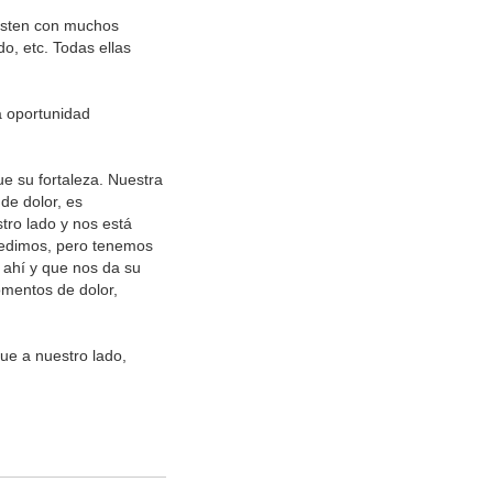
isten con muchos
do, etc. Todas ellas
a oportunidad
ue su fortaleza. Nuestra
de dolor, es
tro lado y nos está
pedimos, pero tenemos
á ahí y que nos da su
omentos de dolor,
ue a nuestro lado,