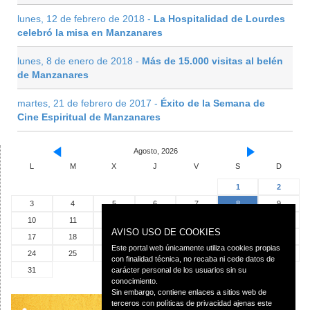
lunes, 12 de febrero de 2018 -
La Hospitalidad de Lourdes
celebró la misa en Manzanares
lunes, 8 de enero de 2018 -
Más de 15.000 visitas al belén
de Manzanares
martes, 21 de febrero de 2017 -
Éxito de la Semana de
Cine Espiritual de Manzanares
Agosto, 2026
L
M
X
J
V
S
D
1
2
3
4
5
6
7
8
9
10
11
12
13
14
15
16
AVISO USO DE COOKIES
17
18
19
20
21
22
23
Este portal web únicamente utiliza cookies propias
24
25
26
27
28
29
30
con finalidad técnica, no recaba ni cede datos de
31
carácter personal de los usuarios sin su
conocimiento.
Sin embargo, contiene enlaces a sitios web de
terceros con políticas de privacidad ajenas este