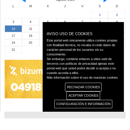
L
M
X
J
V
S
D
1
2
3
4
5
6
7
8
9
10
11
12
13
14
15
16
AVISO USO DE COOKIES
17
18
19
20
21
22
23
Este portal web únicamente utiliza cookies propias
24
25
26
27
28
29
30
con finalidad técnica, no recaba ni cede datos de
31
carácter personal de los usuarios sin su
conocimiento.
Sin embargo, contiene enlaces a sitios web de
terceros con políticas de privacidad ajenas este
portal web que usted podrá decidir si acepta o no
cuando acceda a ellos.
Más información sobre el uso de nuestras cookies.
RECHAZAR COOKIES
ACEPTAR COOKIES
CONFIGURACIÓN E INFORMACIÓN