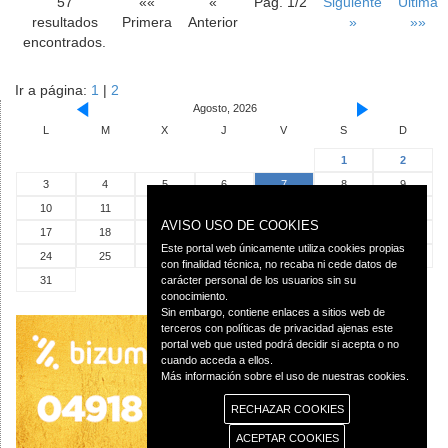
57
««
«
Pag. 1/2
Siguiente
Última
resultados
Primera
Anterior
»
»»
encontrados.
Ir a página:
1
|
2
Agosto, 2026
L
M
X
J
V
S
D
1
2
3
4
5
6
7
8
9
10
11
12
13
14
15
16
AVISO USO DE COOKIES
17
18
19
20
21
22
23
Este portal web únicamente utiliza cookies propias
24
25
26
27
28
29
30
con finalidad técnica, no recaba ni cede datos de
31
carácter personal de los usuarios sin su
conocimiento.
Sin embargo, contiene enlaces a sitios web de
terceros con políticas de privacidad ajenas este
portal web que usted podrá decidir si acepta o no
cuando acceda a ellos.
Más información sobre el uso de nuestras cookies.
RECHAZAR COOKIES
ACEPTAR COOKIES