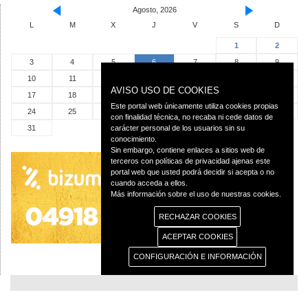
Agosto, 2026
L
M
X
J
V
S
D
1
2
3
4
5
6
7
8
9
10
11
12
13
14
15
16
AVISO USO DE COOKIES
17
18
19
20
21
22
23
Este portal web únicamente utiliza cookies propias
24
25
26
27
28
29
30
con finalidad técnica, no recaba ni cede datos de
31
carácter personal de los usuarios sin su
conocimiento.
Sin embargo, contiene enlaces a sitios web de
terceros con políticas de privacidad ajenas este
portal web que usted podrá decidir si acepta o no
cuando acceda a ellos.
Más información sobre el uso de nuestras cookies.
RECHAZAR COOKIES
ACEPTAR COOKIES
CONFIGURACIÓN E INFORMACIÓN