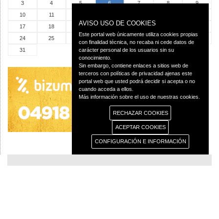
3
4
5
6
7
8
9
10
11
12
13
14
15
16
AVISO USO DE COOKIES
17
18
19
20
21
22
23
Este portal web únicamente utiliza cookies propias
24
25
26
27
28
29
30
con finalidad técnica, no recaba ni cede datos de
31
carácter personal de los usuarios sin su
conocimiento.
Sin embargo, contiene enlaces a sitios web de
terceros con políticas de privacidad ajenas este
portal web que usted podrá decidir si acepta o no
cuando acceda a ellos.
Más información sobre el uso de nuestras cookies.
RECHAZAR COOKIES
ACEPTAR COOKIES
CONFIGURACIÓN E INFORMACIÓN