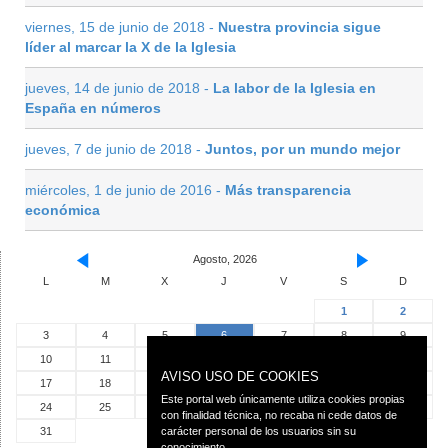
viernes, 15 de junio de 2018 -
Nuestra provincia sigue
líder al marcar la X de la Iglesia
jueves, 14 de junio de 2018 -
La labor de la Iglesia en
España en números
jueves, 7 de junio de 2018 -
Juntos, por un mundo mejor
miércoles, 1 de junio de 2016 -
Más transparencia
económica
Agosto, 2026
L
M
X
J
V
S
D
1
2
3
4
5
6
7
8
9
10
11
12
13
14
15
16
AVISO USO DE COOKIES
17
18
19
20
21
22
23
Este portal web únicamente utiliza cookies propias
24
25
26
27
28
29
30
con finalidad técnica, no recaba ni cede datos de
31
carácter personal de los usuarios sin su
conocimiento.