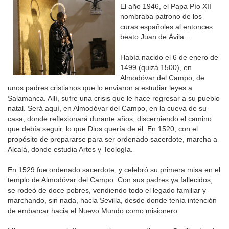
El año 1946, el Papa Pío XII
nombraba patrono de los
curas españoles al entonces
beato Juan de Ávila. .
Había nacido el 6 de enero de
1499 (quizá 1500), en
Almodóvar del Campo, de
unos padres cristianos que lo enviaron a estudiar leyes a
Salamanca. Allí, sufre una crisis que le hace regresar a su pueblo
natal. Será aquí, en Almodóvar del Campo, en la cueva de su
casa, donde reflexionará durante años, discerniendo el camino
que debía seguir, lo que Dios quería de él. En 1520, con el
propósito de prepararse para ser ordenado sacerdote, marcha a
Alcalá, donde estudia Artes y Teología.
En 1529 fue ordenado sacerdote, y celebró su primera misa en el
templo de Almodóvar del Campo. Con sus padres ya fallecidos,
se rodeó de doce pobres, vendiendo todo el legado familiar y
marchando, sin nada, hacia Sevilla, desde donde tenía intención
de embarcar hacia el Nuevo Mundo como misionero.