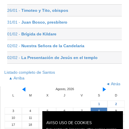
26/01 -
Timoteo y Tito, obispos
31/01 -
Juan Bosco, presbítero
01/02 -
Brígida de Kildare
02/02 -
Nuestra Señora de la Candelaria
02/02 -
La Presentación de Jesús en el templo
Listado completo de Santos
▲ Arriba
◄ Atrás
Agosto, 2026
L
M
X
J
V
S
D
1
2
3
4
5
6
7
8
9
10
11
12
13
14
15
16
AVISO USO DE COOKIES
17
18
19
20
21
22
23