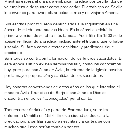
Mientras espera el día para embarcar, predica por Sevilla, donde
ya empieza a despuntar como predicador. El arzobispo de Sevilla
le convence para evangelizar estas tierras y no viajar a América.
Sus escritos pronto fueron denunciados a la Inquisición en una
época de miedo ante nuevas ideas. En la cárcel escribirá la
primera versión de su obra más famosa: Audi, filia. En 1533 se le
absuelve, llegando a predicar incluso ante el tribunal que lo había
juzgado. Su fama como director espiritual y predicador sigue
creciendo.
Su interés se centra en la formación de los futuros sacerdotes. En
esta época aun no existen seminarios tal y como los conocemos
hoy, pero para san Juan de Ávila, la reforma de la Iglesia pasaba
por la mayor preparación y santidad de los sacerdotes.
Hay sonoras conversiones de estos años en las que intervino el
maestro Ávila: Francisco de Borja o san Juan de Dios se
encuentran entre los “aconsejados” por el santo.
Tras recorrer Andalucía y parte de Extremadura, se retira
enfermo a Montilla en 1554. En esta ciudad se dedica a la
predicación, a perfilar sus obras escritas y a cartearse con
muchos que luego serían también santos.