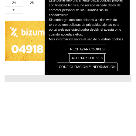
Este portal web únicamente utiliza cookies propias
24
25
26
27
28
29
30
con finalidad técnica, no recaba ni cede datos de
31
carácter personal de los usuarios sin su
conocimiento.
Sin embargo, contiene enlaces a sitios web de
terceros con políticas de privacidad ajenas este
portal web que usted podrá decidir si acepta o no
cuando acceda a ellos.
Más información sobre el uso de nuestras cookies.
RECHAZAR COOKIES
ACEPTAR COOKIES
CONFIGURACIÓN E INFORMACIÓN
© 2013 Diócesis de Ciudad Real C/Caballeros 5, 13001 Ciudad Real - Tlf.:926
250 25 0 - Fax.: 926 251 258
Aviso Legal
Política de Privacidad
Política de Cookies