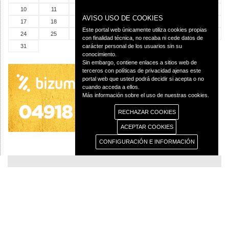
10
11
12
13
14
15
16
AVISO USO DE COOKIES
17
18
19
20
21
22
23
Este portal web únicamente utiliza cookies propias
24
25
26
27
28
29
30
con finalidad técnica, no recaba ni cede datos de
31
carácter personal de los usuarios sin su
conocimiento.
Sin embargo, contiene enlaces a sitios web de
terceros con políticas de privacidad ajenas este
portal web que usted podrá decidir si acepta o no
cuando acceda a ellos.
Más información sobre el uso de nuestras cookies.
RECHAZAR COOKIES
ACEPTAR COOKIES
CONFIGURACIÓN E INFORMACIÓN