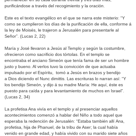
purificándose a través del recogimiento y la oración.
Este es el texto evangélico en el que se narra este misterio: “Y
como se cumplieron los días de la purificación de ella, conforme á
la ley de Moisés, le trajeron a Jerusalén para presentarle al
Señor”. (Lucas 2, 22)
María y José llevaron a Jesús al Templo y según la costumbre,
ofrecieron como sacrificio dos tórtolas. En el templo se
encontraba el anciano Simeón que tenía fama de ser un hombre
justo y bueno. Al verlos tuvo la convicción de que actuaba
impulsado por el Espíritu, tomó a Jesús en brazos y bendijo
a Dios diciendo el Nunc dimittis. Las escrituras lo narran así: “Y
los bendijo Simeón, y dijo á su madre María: He aquí, éste es
puesto para caída y para levantamiento de muchos en Israel”.
(Lucas 2, 34)
La profetisa Ana vivía en el templo y al presenciar aquellos
acontecimientos comenzó a hablar del Niño a todo aquel que
esperaba la redención de Jerusalén: “Estaba también allí Ana,
profetisa, hija de Phanuel, de la tribu de Aser; la cual había
venido en grande edad, y había vivido con su marido siete años