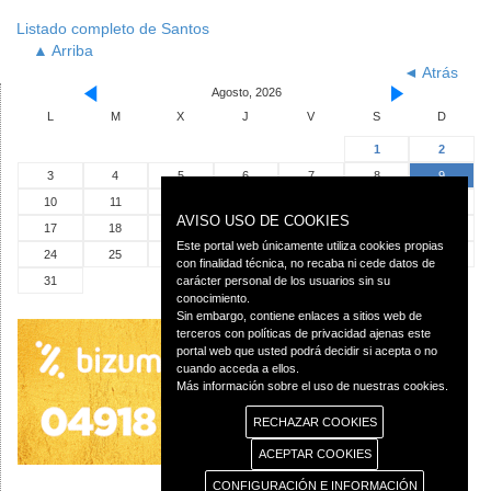
Listado completo de Santos
▲ Arriba
◄ Atrás
Agosto, 2026
L
M
X
J
V
S
D
1
2
3
4
5
6
7
8
9
10
11
12
13
14
15
16
AVISO USO DE COOKIES
17
18
19
20
21
22
23
Este portal web únicamente utiliza cookies propias
24
25
26
27
28
29
30
con finalidad técnica, no recaba ni cede datos de
31
carácter personal de los usuarios sin su
conocimiento.
Sin embargo, contiene enlaces a sitios web de
terceros con políticas de privacidad ajenas este
portal web que usted podrá decidir si acepta o no
cuando acceda a ellos.
Más información sobre el uso de nuestras cookies.
RECHAZAR COOKIES
ACEPTAR COOKIES
CONFIGURACIÓN E INFORMACIÓN