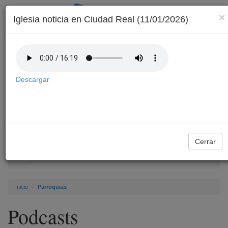
×
Iglesia noticia en Ciudad Real (11/01/2026)
Descargar
Archivo
Cerrar
Toggle
navigation
Inicio
Parroquias
Podcasts