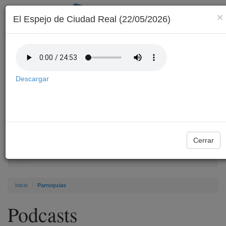
×
El Espejo de Ciudad Real (22/05/2026)
Descargar
Archivo
Cerrar
Toggle
navigation
Inicio
Parroquias
Podcasts