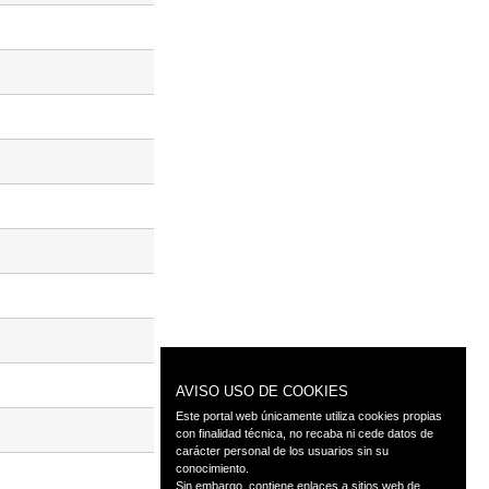
AVISO USO DE COOKIES
Este portal web únicamente utiliza cookies propias
con finalidad técnica, no recaba ni cede datos de
carácter personal de los usuarios sin su
conocimiento.
Sin embargo, contiene enlaces a sitios web de