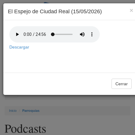
×
El Espejo de Ciudad Real (15/05/2026)
Descargar
Archivo
Cerrar
Toggle
navigation
Inicio
Parroquias
Podcasts