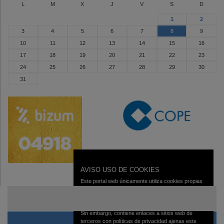
L
M
X
J
V
S
D
1
2
3
4
5
6
7
8
9
10
11
12
13
14
15
16
17
18
19
20
21
22
23
24
25
26
27
28
29
30
31
AVISO USO DE COOKIES
Este portal web únicamente utiliza cookies propias
con finalidad técnica, no recaba ni cede datos de
carácter personal de los usuarios sin su
conocimiento.
Sin embargo, contiene enlaces a sitios web de
terceros con políticas de privacidad ajenas este