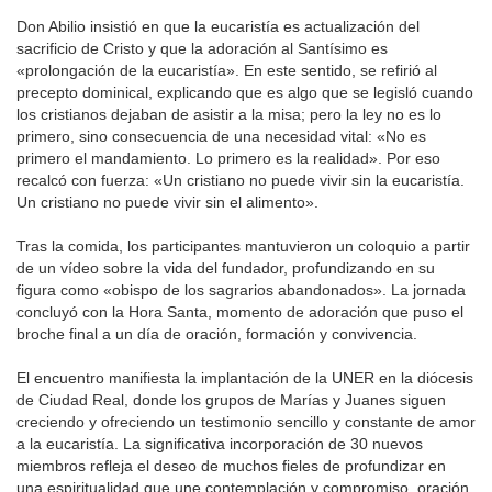
Don Abilio insistió en que la eucaristía es actualización del
sacrificio de Cristo y que la adoración al Santísimo es
«prolongación de la eucaristía». En este sentido, se refirió al
precepto dominical, explicando que es algo que se legisló cuando
los cristianos dejaban de asistir a la misa; pero la ley no es lo
primero, sino consecuencia de una necesidad vital: «No es
primero el mandamiento. Lo primero es la realidad». Por eso
recalcó con fuerza: «Un cristiano no puede vivir sin la eucaristía.
Un cristiano no puede vivir sin el alimento».
Tras la comida, los participantes mantuvieron un coloquio a partir
de un vídeo sobre la vida del fundador, profundizando en su
figura como «obispo de los sagrarios abandonados». La jornada
concluyó con la Hora Santa, momento de adoración que puso el
broche final a un día de oración, formación y convivencia.
El encuentro manifiesta la implantación de la UNER en la diócesis
de Ciudad Real, donde los grupos de Marías y Juanes siguen
creciendo y ofreciendo un testimonio sencillo y constante de amor
a la eucaristía. La significativa incorporación de 30 nuevos
miembros refleja el deseo de muchos fieles de profundizar en
una espiritualidad que une contemplación y compromiso, oración