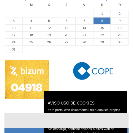
L
M
X
J
V
S
D
1
2
3
4
5
6
7
8
9
10
11
12
13
14
15
16
17
18
19
20
21
22
23
24
25
26
27
28
29
30
31
AVISO USO DE COOKIES
Este portal web únicamente utiliza cookies propias
con finalidad técnica, no recaba ni cede datos de
carácter personal de los usuarios sin su
conocimiento.
Sin embargo, contiene enlaces a sitios web de