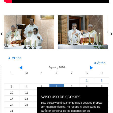
▲ Arriba
◄ Atrás
Agosto, 2026
L
M
X
J
V
S
D
1
2
3
4
5
6
7
8
9
10
11
12
13
14
15
16
AVISO USO DE COOKIES
17
18
19
20
21
22
23
Este portal web únicamente utiliza cookies propias
24
25
26
27
28
29
30
con finalidad técnica, no recaba ni cede datos de
31
carácter personal de los usuarios sin su