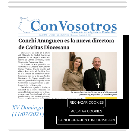
AVISO USO DE COOKIES
Este portal web únicamente utiliza cookies propias
con finalidad técnica, no recaba ni cede datos de
carácter personal de los usuarios sin su
conocimiento.
Sin embargo, contiene enlaces a sitios web de
terceros con políticas de privacidad ajenas este
portal web que usted podrá decidir si acepta o no
cuando acceda a ellos.
Más información sobre el uso de nuestras cookies.
RECHAZAR COOKIES
XV Domingo del Tiempo Ordinario
ACEPTAR COOKIES
(11/07/2021)
CONFIGURACIÓN E INFORMACIÓN