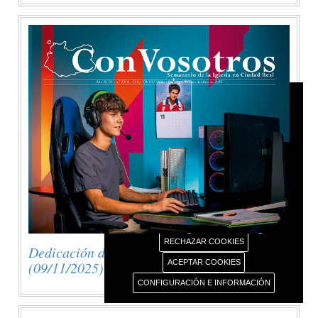
AVISO USO DE COOKIES
Este portal web únicamente utiliza cookies propias
con finalidad técnica, no recaba ni cede datos de
carácter personal de los usuarios sin su
conocimiento.
Sin embargo, contiene enlaces a sitios web de
terceros con políticas de privacidad ajenas este
portal web que usted podrá decidir si acepta o no
cuando acceda a ellos.
Más información sobre el uso de nuestras cookies.
RECHAZAR COOKIES
Dedicación de la Basílica de Letrán
ACEPTAR COOKIES
(09/11/2025)
CONFIGURACIÓN E INFORMACIÓN