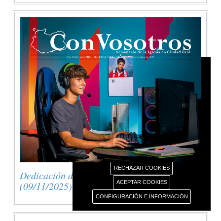
AVISO USO DE COOKIES
Este portal web únicamente utiliza cookies propias
con finalidad técnica, no recaba ni cede datos de
carácter personal de los usuarios sin su
conocimiento.
Sin embargo, contiene enlaces a sitios web de
terceros con políticas de privacidad ajenas este
portal web que usted podrá decidir si acepta o no
cuando acceda a ellos.
Más información sobre el uso de nuestras cookies.
RECHAZAR COOKIES
Dedicación de la Basílica de Letrán
ACEPTAR COOKIES
(09/11/2025)
CONFIGURACIÓN E INFORMACIÓN