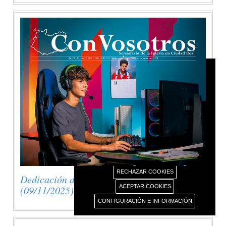
AVISO USO DE COOKIES
Este portal web únicamente utiliza cookies propias
con finalidad técnica, no recaba ni cede datos de
carácter personal de los usuarios sin su
conocimiento.
Sin embargo, contiene enlaces a sitios web de
terceros con políticas de privacidad ajenas este
portal web que usted podrá decidir si acepta o no
cuando acceda a ellos.
Más información sobre el uso de nuestras cookies.
RECHAZAR COOKIES
Dedicación de la Basílica de Letrán
ACEPTAR COOKIES
(09/11/2025)
CONFIGURACIÓN E INFORMACIÓN