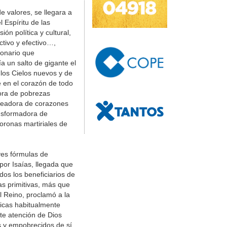
e valores, se llegara a
 Espíritu de las
ón política y cultural,
tivo y efectivo…,
ionario que
 un salto de gigante el
los Cielos nuevos y de
e en el corazón de todo
dora de pobrezas
ecreadora de corazones
nsformadora de
oronas martiriales de
ves fórmulas de
por Isaías, llegada que
dos los beneficiarios de
as primitivas, más que
l Reino, proclamó a la
picas habitualmente
nte atención de Dios
s y empobrecidos de sí