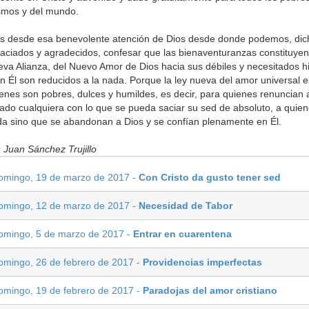
smos y del mundo.
s desde esa benevolente atención de Dios desde donde podemos, dich
aciados y agradecidos, confesar que las bienaventuranzas constituyen
va Alianza, del Nuevo Amor de Dios hacia sus débiles y necesitados hi
in Él son reducidos a la nada. Porque la ley nueva del amor universal e
enes son pobres, dulces y humildes, es decir, para quienes renuncian 
ado cualquiera con lo que se pueda saciar su sed de absoluto, a quie
a sino que se abandonan a Dios y se confían plenamente en Él.
r
Juan Sánchez Trujillo
omingo, 19 de marzo de 2017 -
Con Cristo da gusto tener sed
omingo, 12 de marzo de 2017 -
Necesidad de Tabor
omingo, 5 de marzo de 2017 -
Entrar en cuarentena
omingo, 26 de febrero de 2017 -
Providencias imperfectas
omingo, 19 de febrero de 2017 -
Paradojas del amor cristiano