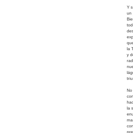
Y s
un 
Bie
tod
des
exp
que
la 
y d
rad
nue
lág
tri
No 
con
hac
la 
enu
man
con
pre