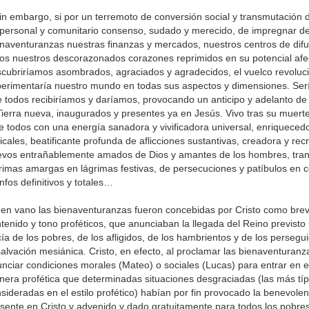
in embargo, si por un terremoto de conversión social y transmutación d
personal y comunitario consenso, sudado y merecido, de impregnar del
naventuranzas nuestras finanzas y mercados, nuestros centros de difusi
os nuestros descorazonados corazones reprimidos en su potencial afec
cubriríamos asombrados, agraciados y agradecidos, el vuelco revoluc
erimentaría nuestro mundo en todas sus aspectos y dimensiones. Sería
 todos recibiríamos y daríamos, provocando un anticipo y adelanto de 
Tierra nueva, inaugurados y presentes ya en Jesús. Vivo tras su muert
e todos con una energía sanadora y vivificadora universal, enriquece
icales, beatificante profunda de aflicciones sustantivas, creadora y r
vos entrañablemente amados de Dios y amantes de los hombres, tra
rimas amargas en lágrimas festivas, de persecuciones y patíbulos en c
unfos definitivos y totales…
en vano las bienaventuranzas fueron concebidas por Cristo como bre
tenido y tono proféticos, que anunciaban la llegada del Reino previsto 
ía de los pobres, de los afligidos, de los hambrientos y de los persegui
salvación mesiánica. Cristo, en efecto, al proclamar las bienaventuranz
nciar condiciones morales (Mateo) o sociales (Lucas) para entrar en e
era profética que determinadas situaciones desgraciadas (las más tí
sideradas en el estilo profético) habían por fin provocado la benevole
sente en Cristo y advenido y dado gratuitamente para todos los pobre