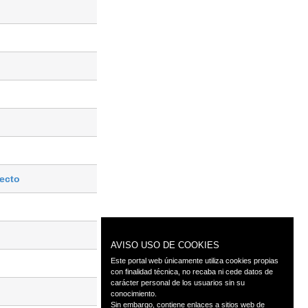
ecto
AVISO USO DE COOKIES
Este portal web únicamente utiliza cookies propias
con finalidad técnica, no recaba ni cede datos de
carácter personal de los usuarios sin su
conocimiento.
Sin embargo, contiene enlaces a sitios web de