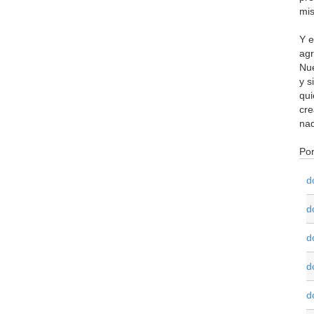
mi
Y e
agr
Nue
y s
qui
cre
nad
Po
d
d
d
d
d