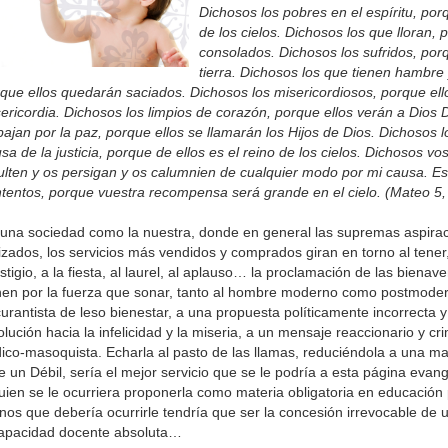
Dichosos los pobres en el espíritu, porq
de los cielos. Dichosos los que lloran, 
consolados. Dichosos los sufridos, por
tierra. Dichosos los que tienen hambre y
que ellos quedarán saciados. Dichosos los misericordiosos, porque el
ericordia. Dichosos los limpios de corazón, porque ellos verán a Dios 
bajan por la paz, porque ellos se llamarán los Hijos de Dios. Dichosos 
sa de la justicia, porque de ellos es el reino de los cielos. Dichosos v
ulten y os persigan y os calumnien de cualquier modo por mi causa. Es
tentos, porque vuestra recompensa será grande en el cielo. (Mateo 5,
una sociedad como la nuestra, donde en general las supremas aspirac
izados, los servicios más vendidos y comprados giran en torno al tener, 
stigio, a la fiesta, al laurel, al aplauso… la proclamación de las bienav
nen por la fuerza que sonar, tanto al hombre moderno como postmoder
urantista de leso bienestar, a una propuesta políticamente incorrecta 
olución hacia la infelicidad y la miseria, a un mensaje reaccionario y 
ico-masoquista. Echarla al pasto de las llamas, reduciéndola a una ma
e un Débil, sería el mejor servicio que se le podría a esta página evangé
uien se le ocurriera proponerla como materia obligatoria en educación 
os que debería ocurrirle tendría que ser la concesión irrevocable de 
capacidad docente absoluta…