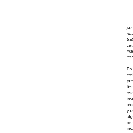
por
mis
tra
cau
ins
con
En 
cot
pre
tie
osc
inv
sád
y d
alg
men
in