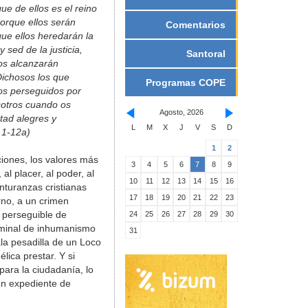
ue de ellos es el reino
porque ellos serán
Comentarios
que ellos heredarán la
 sed de la justicia,
Santoral
los alcanzarán
Dichosos los que
Programas COPE
los perseguidos por
osotros cuando os
Agosto, 2026
tad alegres y
L
M
X
J
V
S
D
 1-12a)
1
2
iones, los valores más
3
4
5
6
7
8
9
al placer, al poder, al
10
11
12
13
14
15
16
enturanzas cristianas
17
18
19
20
21
22
23
no, a un crimen
y perseguible de
24
25
26
27
28
29
30
criminal de inhumanismo
31
la pesadilla de un Loco
lica prestar. Y si
para la ciudadanía, lo
un expediente de