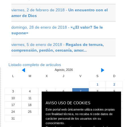
viernes, 2 de febrero de 2018 -
Un encuentro con el
amor de Dios
domingo, 28 de enero de 2018 -
«¿El valor? Se le
supone»
viernes, 5 de enero de 2018 -
Regalos de ternura,
comprensión, perdón, cercanía, amor...
Listado completo de articulos
Agosto, 2026
L
M
X
J
V
S
D
1
2
3
4
5
6
7
8
9
10
11
12
13
14
15
16
AVISO USO DE COOKIES
17
18
19
20
21
22
23
Este portal web únicamente utiliza cookies propias
24
25
26
27
28
29
30
con finalidad técnica, no recaba ni cede datos de
31
carácter personal de los usuarios sin su
conocimiento.