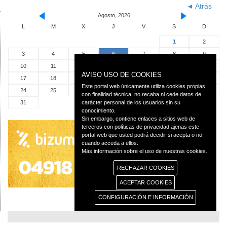
◄ Atrás
Agosto, 2026
L
M
X
J
V
S
D
1
2
3
4
5
6
7
8
9
10
11
12
13
14
15
16
AVISO USO DE COOKIES
17
18
19
20
21
22
23
Este portal web únicamente utiliza cookies propias
24
25
26
27
28
29
30
con finalidad técnica, no recaba ni cede datos de
31
carácter personal de los usuarios sin su
conocimiento.
Sin embargo, contiene enlaces a sitios web de
terceros con políticas de privacidad ajenas este
portal web que usted podrá decidir si acepta o no
cuando acceda a ellos.
Más información sobre el uso de nuestras cookies.
RECHAZAR COOKIES
ACEPTAR COOKIES
CONFIGURACIÓN E INFORMACIÓN