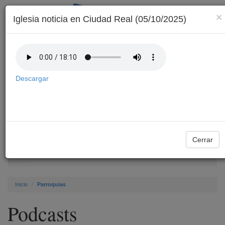
×
Iglesia noticia en Ciudad Real (05/10/2025)
Descargar
Archivo
Cerrar
Toggle
navigation
Inicio
Parroquias
Podcasts