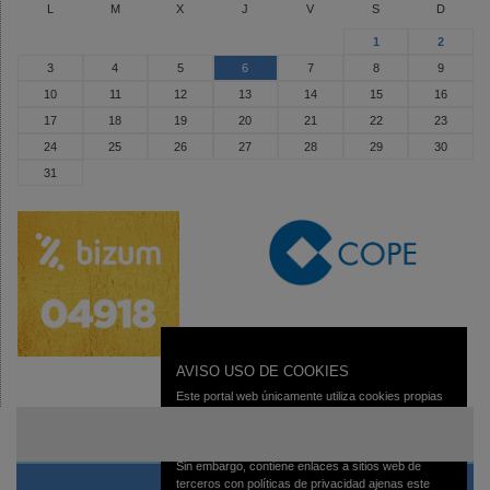
L
M
X
J
V
S
D
1
2
3
4
5
6
7
8
9
10
11
12
13
14
15
16
17
18
19
20
21
22
23
24
25
26
27
28
29
30
31
AVISO USO DE COOKIES
Este portal web únicamente utiliza cookies propias
con finalidad técnica, no recaba ni cede datos de
carácter personal de los usuarios sin su
conocimiento.
Sin embargo, contiene enlaces a sitios web de
terceros con políticas de privacidad ajenas este