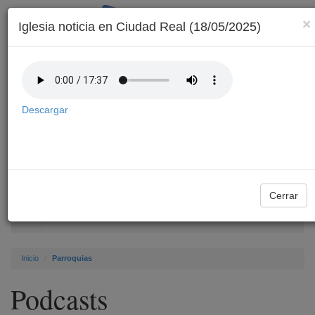
×
Iglesia noticia en Ciudad Real (18/05/2025)
Descargar
Archivo
Cerrar
Toggle
navigation
Inicio
Parroquias
Podcasts