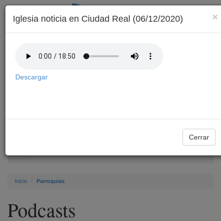
×
Iglesia noticia en Ciudad Real (06/12/2020)
Descargar
Archivo
Cerrar
Toggle
navigation
Inicio
Parroquias
Podcasts