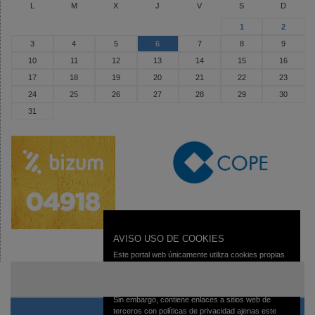
L
M
X
J
V
S
D
1
2
3
4
5
6
7
8
9
10
11
12
13
14
15
16
17
18
19
20
21
22
23
24
25
26
27
28
29
30
31
AVISO USO DE COOKIES
Este portal web únicamente utiliza cookies propias
con finalidad técnica, no recaba ni cede datos de
carácter personal de los usuarios sin su
conocimiento.
Sin embargo, contiene enlaces a sitios web de
terceros con políticas de privacidad ajenas este