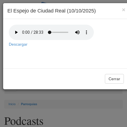
×
El Espejo de Ciudad Real (10/10/2025)
Descargar
Archivo
Cerrar
Toggle
navigation
Inicio
Parroquias
Podcasts