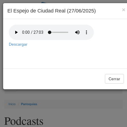
×
El Espejo de Ciudad Real (27/06/2025)
Descargar
Archivo
Cerrar
Toggle
navigation
Inicio
Parroquias
Podcasts