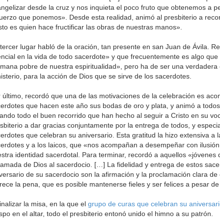
ngelizar desde la cruz y nos inquieta el poco fruto que obtenemos a 
uerzo que ponemos». Desde esta realidad, animó al presbiterio a rec
sto es quien hace fructificar las obras de nuestras manos».
tercer lugar habló de la oración, tan presente en san Juan de Ávila. R
ncial en la vida de todo sacerdote» y que frecuentemente es algo que 
mana pobre de nuestra espiritualidad», pero ha de ser una verdadera 
isterio, para la acción de Dios que se sirve de los sacerdotes.
 último, recordó que una de las motivaciones de la celebración es acomp
erdotes que hacen este año sus bodas de oro y plata, y animó a todos 
ando todo el buen recorrido que han hecho al seguir a Cristo en su voc
sbiterio a dar gracias conjuntamente por la entrega de todos, y especi
erdotes que celebran su aniversario. Esta gratitud la hizo extensiva a la
erdotes y a los laicos, que «nos acompañan a desempeñar con ilusió
stra identidad sacerdotal. Para terminar, recordó a aquellos «jóvenes
llamada de Dios al sacerdocio. […] La fidelidad y entrega de estos sac
versario de su sacerdocio son la afirmación y la proclamación clara de
ece la pena, que es posible mantenerse fieles y ser felices a pesar de 
finalizar la misa, en la que el
grupo de curas que celebran su aniversar
spo en el altar, todo el presbiterio entonó unido el himno a su patrón.