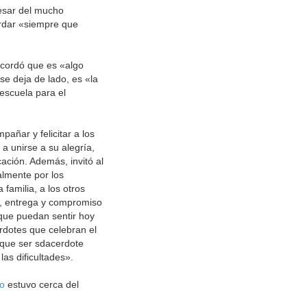
pesar del mucho
ordar «siempre que
ecordó que es «algo
se deja de lado, es «la
escuela para el
añar y felicitar a los
a unirse a su alegría,
ación. Además, invitó al
almente por los
 familia, a los otros
n, entrega y compromiso
 que puedan sentir hoy
erdotes que celebran el
 que ser sdacerdote
las dificultades».
io
estuvo cerca del