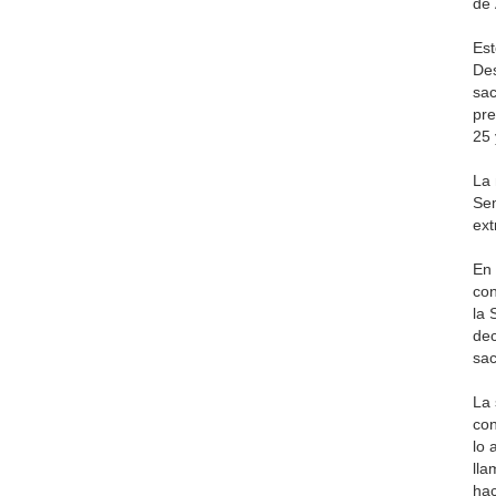
de 
Est
Des
sac
pre
25 
La 
Sem
ext
En 
con
la 
dec
sac
La 
con
lo 
lla
hac