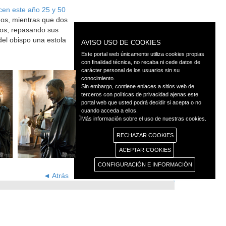
cen este año 25 y 50
ños, mientras que dos
ros, repasando sus
del obispo una estola
AVISO USO DE COOKIES
Este portal web únicamente utiliza cookies propias
con finalidad técnica, no recaba ni cede datos de
carácter personal de los usuarios sin su
conocimiento.
Sin embargo, contiene enlaces a sitios web de
terceros con políticas de privacidad ajenas este
portal web que usted podrá decidir si acepta o no
cuando acceda a ellos.
Más información sobre el uso de nuestras cookies.
RECHAZAR COOKIES
ACEPTAR COOKIES
CONFIGURACIÓN E INFORMACIÓN
◄ Atrás
as
Transparencia