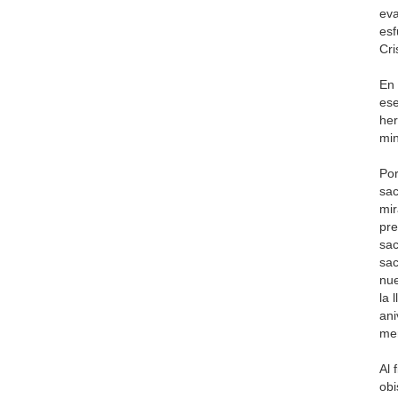
eva
esf
Cri
En 
ese
her
min
Por
sac
mir
pre
sac
sac
nue
la 
ani
mer
Al 
obi