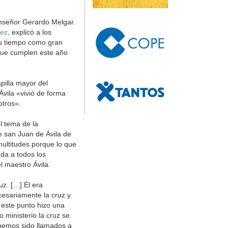
monseñor Gerardo Melgar.
uez
, explicó a los
su tiempo como gran
 que cumplen este año
apilla mayor del
Ávila «vivió de forma
otros».
l tema de la
e san Juan de Ávila de
multitudes porque lo que
ada a todos los
l maestro Ávila.
uz. […] Él era
cesariamente la cruz y
 este punto hizo una
 ministerio la cruz se
hemos sido llamados a