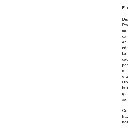
El
Des
Rod
san
cár
en 
cóm
los
cad
pon
eng
ora
Dio
la 
que
san
Gon
hay
nos