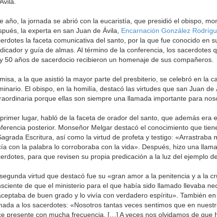
Ávila.
e año, la jornada se abrió con la eucaristía, que presidió el obispo, 
pués, la experta en san Juan de Ávila,
Encarnación González Rodríg
erdotes la faceta comunicativa del santo, por la que fue conocido en 
dicador y guía de almas. Al término de la conferencia, los sacerdotes
y 50 años de sacerdocio recibieron un homenaje de sus compañeros.
misa, a la que asistió la mayor parte del presbiterio, se celebró en la c
inario. El obispo, en la homilía, destacó las virtudes que san Juan de 
raordinaria porque ellas son siempre una llamada importante para nos
primer lugar, habló de la faceta de orador del santo, que además era e
ferencia posterior. Monseñor Melgar destacó el conocimiento que tien
Sagrada Escritura, así como la virtud de profeta y testigo: «Arrastraba 
ía con la palabra lo corroboraba con la vida». Después, hizo una llam
erdotes, para que revisen su propia predicación a la luz del ejemplo de
segunda virtud que destacó fue su «gran amor a la penitencia y a la cr
sciente de que el ministerio para el que había sido llamado llevaba ne
aceptaba de buen grado y lo vivía con verdadero espíritu». También en
mada a los sacerdotes: «Nosotros tantas veces sentimos que en nuestro
e presente con mucha frecuencia. […] A veces nos olvidamos de que 