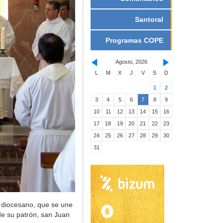
Santoral
Programas COPE
Agosto, 2026
L
M
X
J
V
S
D
1
2
3
4
5
6
7
8
9
10
11
12
13
14
15
16
17
18
19
20
21
22
23
24
25
26
27
28
29
30
31
o diocesano, que se une
 de su patrón, san Juan