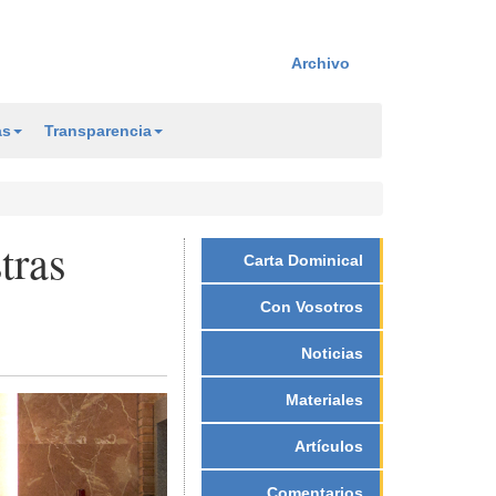
Archivo
as
Transparencia
tras
Carta Dominical
Con Vosotros
Noticias
Materiales
Artículos
Comentarios