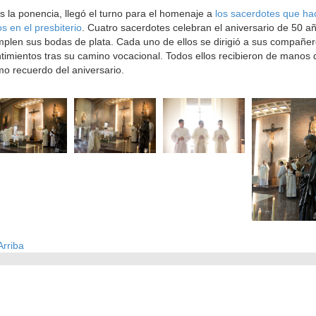
s la ponencia, llegó el turno para el homenaje a
los sacerdotes que ha
s en el presbiterio
. Cuatro sacerdotes celebran el aniversario de 50 a
plen sus bodas de plata. Cada uno de ellos se dirigió a sus compañe
timientos tras su camino vocacional. Todos ellos recibieron de manos 
o recuerdo del aniversario.
rriba
eminario
Curia
Parroquias
Catedral
Obras Diocesan
de Ciudad Real C/Caballeros 5, 13001 Ciudad Real - Tlf.:926 250 25 0 - Fax.: 926 251 258