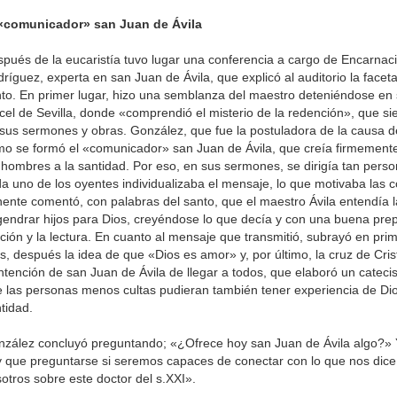
 «comunicador» san Juan de Ávila
pués de la eucaristía tuvo lugar una conferencia a cargo de Encarna
ríguez, experta en san Juan de Ávila, que explicó al auditorio la facet
to. En primer lugar, hizo una semblanza del maestro deteniéndose en 
cel de Sevilla, donde «comprendió el misterio de la redención», que s
sus sermones y obras. González, que fue la postuladora de la causa de
o se formó el «comunicador» san Juan de Ávila, que creía firmemente
 hombres a la santidad. Por eso, en sus sermones, se dirigía tan pers
a uno de los oyentes individualizaba el mensaje, lo que motivaba las 
ente comentó, con palabras del santo, que el maestro Ávila entendía 
endrar hijos para Dios, creyéndose lo que decía y con una buena pre
ción y la lectura. En cuanto al mensaje que transmitió, subrayó en prim
s, después la idea de que «Dios es amor» y, por último, la cruz de Crist
intención de san Juan de Ávila de llegar a todos, que elaboró un catec
 las personas menos cultas pudieran también tener experiencia de Dio
tidad.
zález concluyó preguntando; «¿Ofrece hoy san Juan de Ávila algo?» 
 que preguntarse si seremos capaces de conectar con lo que nos dice
otros sobre este doctor del s.XXI».