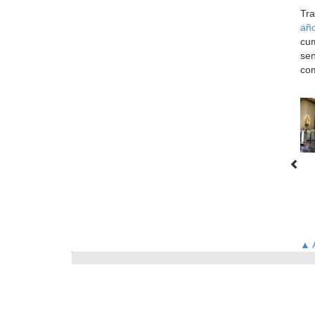
Tra
año
cum
sen
com
▲ A
La Diócesis
Obispo
Delegaciones
S
© 2013 Diócesis 