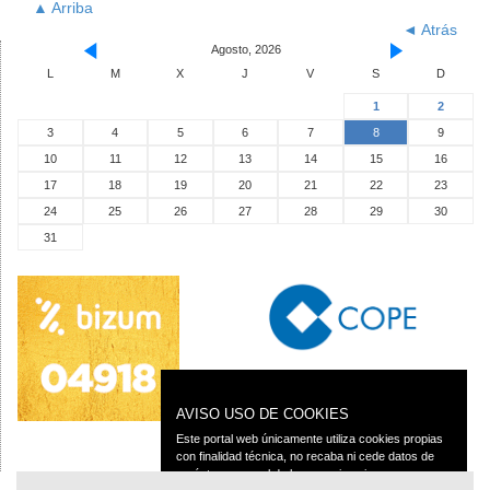
▲ Arriba
◄ Atrás
Agosto, 2026
L
M
X
J
V
S
D
1
2
3
4
5
6
7
8
9
10
11
12
13
14
15
16
17
18
19
20
21
22
23
24
25
26
27
28
29
30
31
AVISO USO DE COOKIES
Este portal web únicamente utiliza cookies propias
con finalidad técnica, no recaba ni cede datos de
carácter personal de los usuarios sin su