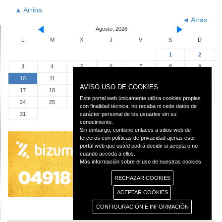
▲ Arriba
◄ Atrás
Agosto, 2026
L
M
X
J
V
S
D
1
2
3
4
5
6
7
8
9
10
11
12
13
14
15
16
AVISO USO DE COOKIES
17
18
19
20
21
22
23
Este portal web únicamente utiliza cookies propias
24
25
26
27
28
29
30
con finalidad técnica, no recaba ni cede datos de
31
carácter personal de los usuarios sin su
conocimiento.
Sin embargo, contiene enlaces a sitios web de
terceros con políticas de privacidad ajenas este
portal web que usted podrá decidir si acepta o no
cuando acceda a ellos.
Más información sobre el uso de nuestras cookies.
RECHAZAR COOKIES
ACEPTAR COOKIES
CONFIGURACIÓN E INFORMACIÓN