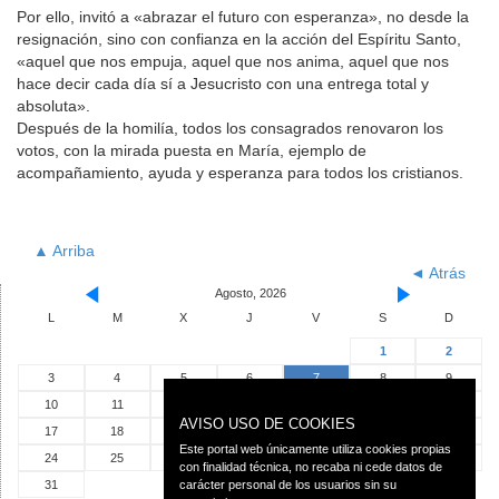
Por ello, invitó a «abrazar el futuro con esperanza», no desde la
resignación, sino con confianza en la acción del Espíritu Santo,
«aquel que nos empuja, aquel que nos anima, aquel que nos
hace decir cada día sí a Jesucristo con una entrega total y
absoluta».
Después de la homilía, todos los consagrados renovaron los
votos, con la mirada puesta en María, ejemplo de
acompañamiento, ayuda y esperanza para todos los cristianos.
▲ Arriba
◄ Atrás
Agosto, 2026
L
M
X
J
V
S
D
1
2
3
4
5
6
7
8
9
10
11
12
13
14
15
16
AVISO USO DE COOKIES
17
18
19
20
21
22
23
Este portal web únicamente utiliza cookies propias
24
25
26
27
28
29
30
con finalidad técnica, no recaba ni cede datos de
31
carácter personal de los usuarios sin su