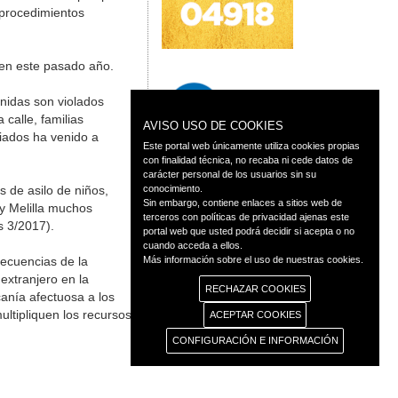
 procedimientos
 en este pasado año.
nidas son violados
calle, familias
AVISO USO DE COOKIES
giados ha venido a
Este portal web únicamente utiliza cookies propias
con finalidad técnica, no recaba ni cede datos de
carácter personal de los usuarios sin su
 de asilo de niños,
conocimiento.
Sin embargo, contiene enlaces a sitios web de
 y Melilla muchos
terceros con políticas de privacidad ajenas este
s 3/2017).
portal web que usted podrá decidir si acepta o no
cuando acceda a ellos.
ecuencias de la
Más información sobre el uso de nuestras cookies.
extranjero en la
RECHAZAR COOKIES
anía afectuosa a los
ltipliquen los recursos
ACEPTAR COOKIES
CONFIGURACIÓN E INFORMACIÓN
◄ Atrás