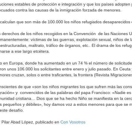
uciones estables de protección e integración y que los países adopten
cuados contra las causas de la inmigración forzada de menores.
calculan que son más de 100.000 los niños refugiados desaparecidos
 derechos de los niños recogidos en la Convención de las Naciones U
manentemente: víctimas de las guerras, explotación sexual, niños de la 
estructuradas, maltrato, tráfico de órganos, etc.. El drama de los refu
arse a ese largo etcétera.
o en Europa, donde ha aumentado en un 74 % el número de solicitudes
ron unos 106.000 los solicitantes entre enero y julio pasado. En Ceuta
ores cruzan, solos o entre traficantes, la frontera (Revista Migracione
scientes de que «son los niños migrantes los que sufren más las cons
ración» y convencidos de las palabras del papa Francisco: «Nadie es 
unidad cristiana… Dios que se ha hecho Niño se manifiesta en la cerc
 pequeños y débiles», hoy damos voz a estos menores para que se mu
este desafío.
 Pilar Abad López, publicado en
Con Vosotros
rriba