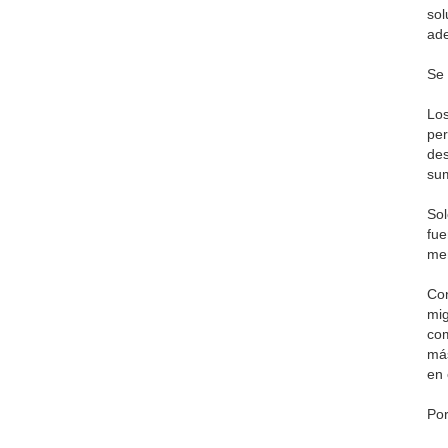
sol
ade
Se 
Los
per
des
sum
Sol
fue
men
Con
mig
com
más
en 
Por
▲ A