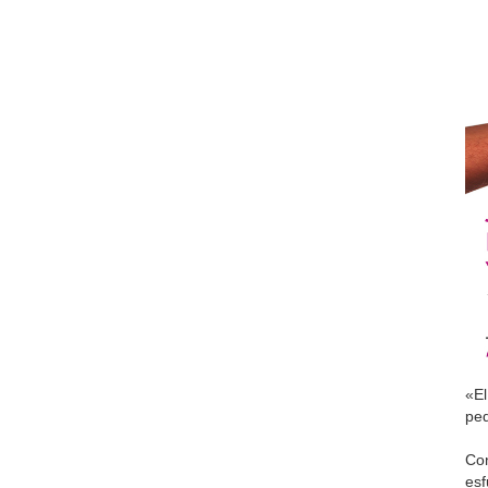
«El
peq
Con
esf