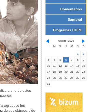
Comentarios
Santoral
Programas COPE
Agosto, 2026
L
M
X
J
V
S
D
1
2
3
4
5
6
7
8
9
10
11
12
13
14
15
16
17
18
19
20
21
22
23
24
25
26
27
28
29
30
31
aliza a uno de estos
cuello».
sia agradece los
oz de sus obispos pide