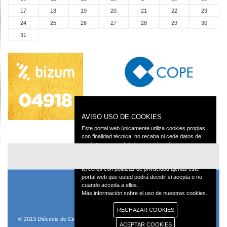
17
18
19
20
21
22
23
24
25
26
27
28
29
30
31
AVISO USO DE COOKIES
Este portal web únicamente utiliza cookies propias
con finalidad técnica, no recaba ni cede datos de
carácter personal de los usuarios sin su
conocimiento.
Sin embargo, contiene enlaces a sitios web de
terceros con políticas de privacidad ajenas este
portal web que usted podrá decidir si acepta o no
cuando acceda a ellos.
Más información sobre el uso de nuestras cookies.
RECHAZAR COOKIES
© 2013 Diócesis de Ciudad Real C/Caballeros 5, 13001 Ciudad Real - Tlf.:926
ACEPTAR COOKIES
250 25 0 - Fax.: 926 251 258