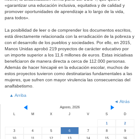
«garantizar una educación inclusiva, equitativa y de calidad y
promover oportunidades de aprendizaje a lo largo de la vida,
para todos».
La posibilidad de leer o de comprender los documentos escritos,
está directamente relacionada con la erradicación de la pobreza y
con el desarrollo de los pueblos y sociedades. Por ello, en 2015,
Manos Unidas aprobó 219 proyectos de carácter educativo por
un importe superior a los 11,6 millones de euros. Estas iniciativas
beneficiaron de manera directa a cerca de 112.000 personas.
Además de hacer hincapié en la educación escolar, muchos de
estos proyectos tuvieron como destinatarias fundamentales a las
mujeres, que sufren con mayor virulencia las consecuencias del
analfabetismo.
▲ Arriba
◄ Atrás
Agosto, 2026
L
M
X
J
V
S
D
1
2
3
4
5
6
7
8
9
10
11
12
13
14
15
16