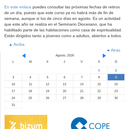
En este enlace
puedes consultar las próximas fechas de retiros
de un día, puesto que este curso ya no habrá más de fin de
semana, aunque sí los de cinco días en agosto. Es un actividad
que este año se realiza en el Seminario Diocesano, que ha
habilitado parte de las habitaciones como casa de espiritualidad.
Están dirigidos tanto a jóvenes como a adultos, abiertos a todos.
▲ Arriba
◄ Atrás
Agosto, 2026
L
M
X
J
V
S
D
1
2
3
4
5
6
7
8
9
10
11
12
13
14
15
16
17
18
19
20
21
22
23
24
25
26
27
28
29
30
31