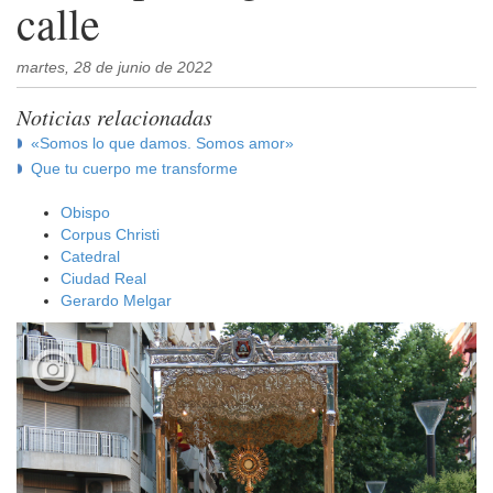
calle
martes, 28 de junio de 2022
Noticias relacionadas
«Somos lo que damos. Somos amor»
Que tu cuerpo me transforme
Obispo
Corpus Christi
Catedral
Ciudad Real
Gerardo Melgar