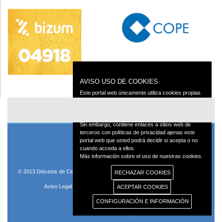
AVISO USO DE COOKIES
Este portal web únicamente utiliza cookies propias
con finalidad técnica, no recaba ni cede datos de
carácter personal de los usuarios sin su
conocimiento.
Sin embargo, contiene enlaces a sitios web de
terceros con políticas de privacidad ajenas este
portal web que usted podrá decidir si acepta o no
cuando acceda a ellos.
Más información sobre el uso de nuestras cookies.
© 2013 Diócesis de Ciudad Real C/Caballeros 5, 13001 Ciudad Real - Tlf.:926
RECHAZAR COOKIES
250 25 0 - Fax.: 926 251 258
Aviso Legal
Política de Privacidad
Política de Cookies
ACEPTAR COOKIES
CONFIGURACIÓN E INFORMACIÓN