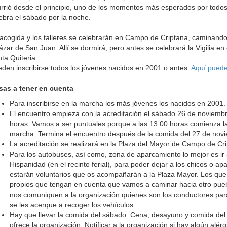
rrió desde el principio, uno de los momentos más esperados por todos e
ebra el sábado por la noche.
acogida y los talleres se celebrarán en Campo de Criptana, caminando 
ázar de San Juan. Allí se dormirá, pero antes se celebrará la Vigilia en
ta Quiteria.
den inscribirse todos los jóvenes nacidos en 2001 o antes.
Aquí puede
sas a tener en cuenta
Para inscribirse en la marcha los más jóvenes los nacidos en 2001.
El encuentro empieza con la acreditación el sábado 26 de noviemb
horas. Vamos a ser puntuales porque a las 13:00 horas comienza la
marcha. Termina el encuentro después de la comida del 27 de nov
La acreditación se realizará en la Plaza del Mayor de Campo de Cri
Para los autobuses, así como, zona de aparcamiento lo mejor es ir 
Hispanidad (en el recinto ferial), para poder dejar a los chicos o apar
estarán voluntarios que os acompañarán a la Plaza Mayor. Los que 
propios que tengan en cuenta que vamos a caminar hacia otro pueb
nos comuniquen a la organización quienes son los conductores para
se les acerque a recoger los vehículos.
Hay que llevar la comida del sábado. Cena, desayuno y comida del d
ofrece la organización. Notificar a la organización si hay algún alé