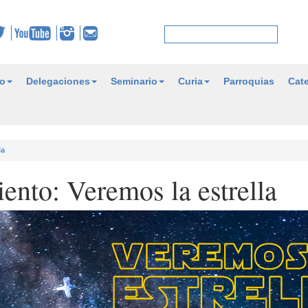
o
Delegaciones
Seminario
Curia
Parroquias
Cate
la
nto: Veremos la estrella