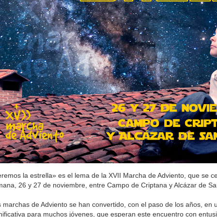
remos la estrella» es el lema de la XVII Marcha de Adviento, que se ce
ana, 26 y 27 de noviembre, entre Campo de Criptana y Alcázar de Sa
 marchas de Adviento se han convertido, con el paso de los años, en u
nificativa para muchos jóvenes, que esperan este encuentro con ent