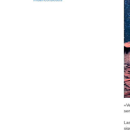
«Ve
sem
Las
sig