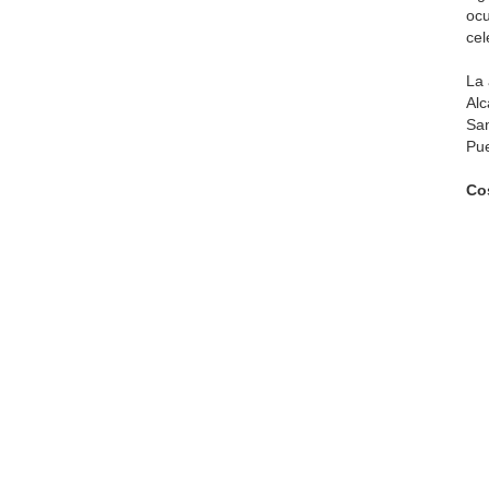
ocu
cel
La 
Alc
San
Pue
Co