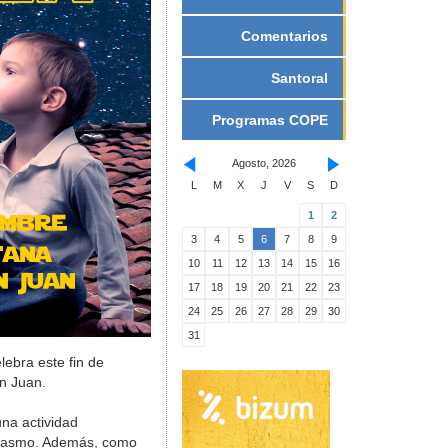
Comentarios
Santoral
Programas COPE
Agosto, 2026
L
M
X
J
V
S
D
1
2
3
4
5
6
7
8
9
10
11
12
13
14
15
16
17
18
19
20
21
22
23
24
25
26
27
28
29
30
31
lebra este fin de
n Juan.
na actividad
usiasmo. Además, como