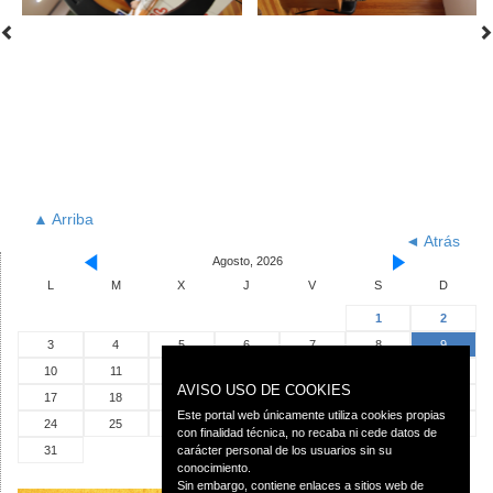
▲ Arriba
◄ Atrás
Agosto, 2026
L
M
X
J
V
S
D
1
2
3
4
5
6
7
8
9
10
11
12
13
14
15
16
AVISO USO DE COOKIES
17
18
19
20
21
22
23
Este portal web únicamente utiliza cookies propias
24
25
26
27
28
29
30
con finalidad técnica, no recaba ni cede datos de
31
carácter personal de los usuarios sin su
conocimiento.
Sin embargo, contiene enlaces a sitios web de