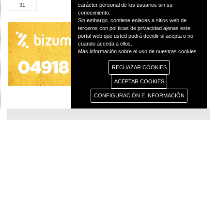
31
carácter personal de los usuarios sin su
conocimiento.
Sin embargo, contiene enlaces a sitios web de
terceros con políticas de privacidad ajenas este
portal web que usted podrá decidir si acepta o no
cuando acceda a ellos.
Más información sobre el uso de nuestras cookies.
RECHAZAR COOKIES
ACEPTAR COOKIES
CONFIGURACIÓN E INFORMACIÓN
© 2013 Diócesis de Ciudad Real C/Caballeros 5, 13001 Ciudad Real - Tlf.:926
250 25 0 - Fax.: 926 251 258
Aviso Legal
Política de Privacidad
Política de Cookies