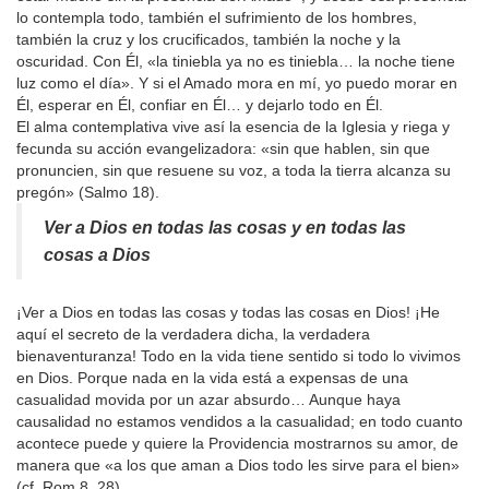
lo contempla todo, también el sufrimiento de los hombres,
también la cruz y los crucificados, también la noche y la
oscuridad. Con Él, «la tiniebla ya no es tiniebla… la noche tiene
luz como el día». Y si el Amado mora en mí, yo puedo morar en
Él, esperar en Él, confiar en Él… y dejarlo todo en Él.
El alma contemplativa vive así la esencia de la Iglesia y riega y
fecunda su acción evangelizadora: «sin que hablen, sin que
pronuncien, sin que resuene su voz, a toda la tierra alcanza su
pregón» (Salmo 18).
Ver a Dios en todas las cosas y en todas las
cosas a Dios
¡Ver a Dios en todas las cosas y todas las cosas en Dios! ¡He
aquí el secreto de la verdadera dicha, la verdadera
bienaventuranza! Todo en la vida tiene sentido si todo lo vivimos
en Dios. Porque nada en la vida está a expensas de una
casualidad movida por un azar absurdo… Aunque haya
causalidad no estamos vendidos a la casualidad; en todo cuanto
acontece puede y quiere la Providencia mostrarnos su amor, de
manera que «a los que aman a Dios todo les sirve para el bien»
(cf. Rom 8, 28).