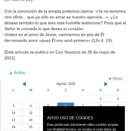
Con la convicción de la amada podemos clamar: «Ya no tenemos
otro oficio... que ya sólo en amar es nuestro ejercicio...». ¿Lo
deseas también tú que lees este humilde testimonio? Pues que el
Señor te conceda lo que desea tu corazón.
Unidos en el amor de Jesús, caminemos en pos de Él
derramando amor «pues Él nos amó primero» (1Jn 4, 19).
[Este artículo se publicó en Con Vosotros de 30 de mayo de
2021]
▲ Arriba
◄ Atrás
Agosto, 2026
L
M
X
J
V
S
D
1
2
3
4
5
6
7
8
9
10
11
12
13
14
15
16
AVISO USO DE COOKIES
17
18
19
20
21
22
23
Este portal web únicamente utiliza cookies propias
24
25
26
27
28
29
30
con finalidad técnica, no recaba ni cede datos de